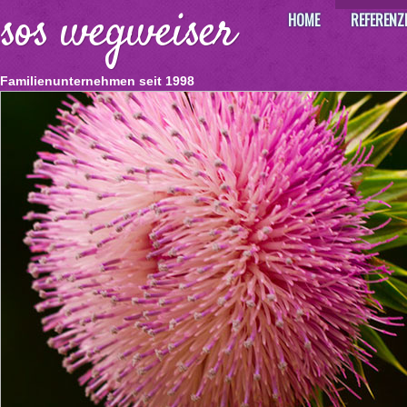
sos wegweiser
HOME
REFERENZ
Familienunternehmen seit 1998