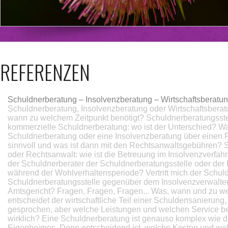
REFERENZEN
Schuldnerberatung – Insolvenzberatung – Wirtschaftsberatung
Schuldnerberatung, Insolvenzberatung oder Wirtschaftsberat
wann zu welchem Zeitpunkt benötigt? Schuldnerberatungsste
kommerzielle Schuldnerberatung: wo ist der Unterschied? Wa
Schuldnerberatung oder eine Insolvenzberatung über einen 
sinnvoll und was ist dann mit den Rechtsanwaltsgebühren? 
oder Rechtsanwalt: wie ist die Betreuung im Insolvenzverfah
der Schuldnerberater der Schuldnerberatungsstelle oder der
während der Wohlverhaltensperiode? Vertritt mich der Schuld
Schuldnerberatungsstelle gegenüber dem Insolvenzverwalte
Amtsgericht? Fragen, Fragen, Fragen... Was, wann und zu w
entscheidet der wirtschaftliche Teil einer Schuldensanierung,
gesprochen, aber welche Leistungen und welchen Service be
wirklich? Eine Schuldnerberatung ist genauso komplex wie d
Eigenheimes. Denn entscheidend ist, welche Kosten und w