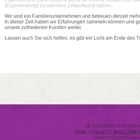
(Eigenleistung) zu welchem Zeitaufwand stehen
.
Wir sind ein Familienunternehmen und betreuen derzeit meh
In dieser Zeit haben wir Erfahrungen sammeln können und g
unsere zufriedenen Kunden weiter.
Lassen auch Sie sich helfen, es gibt ein Licht am Ende des T
© COPYRIGHT 2026. SOS-
HOME
|
CONTACT
|
INHALTSÜBE
COPYRIGHT (C) 2012 SITENAM