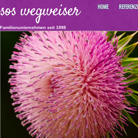
sos wegweiser
HOME
REFERENZ
Familienunternehmen seit 1998