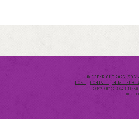
© COPYRIGHT 2026. SOS-
HOME
|
CONTACT
|
INHALTSÜBE
COPYRIGHT (C) 2012 SITENAM
THEME C